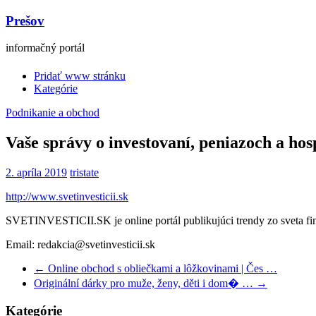
Prešov
informačný portál
Pridať www stránku
Kategórie
Podnikanie a obchod
Vaše správy o investovaní, peniazoch a ho
2. apríla 2019
tristate
http://www.svetinvesticii.sk
SVETINVESTICII.SK je online portál publikujúci trendy zo sveta fin
Email: redakcia@svetinvesticii.sk
←
Online obchod s obliečkami a lôžkovinami | Čes …
Originální dárky pro muže, ženy, děti i dom� …
→
Kategórie