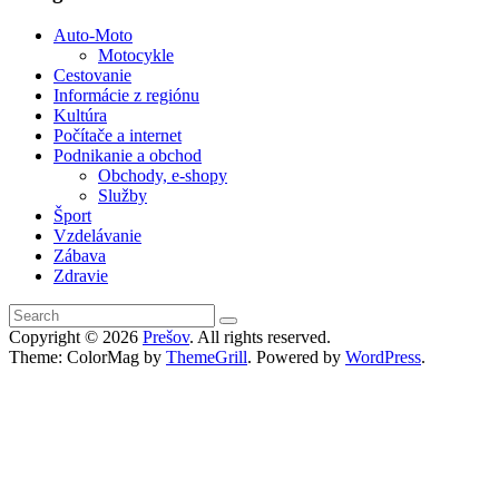
Auto-Moto
Motocykle
Cestovanie
Informácie z regiónu
Kultúra
Počítače a internet
Podnikanie a obchod
Obchody, e-shopy
Služby
Šport
Vzdelávanie
Zábava
Zdravie
Copyright © 2026
Prešov
. All rights reserved.
Theme: ColorMag by
ThemeGrill
. Powered by
WordPress
.