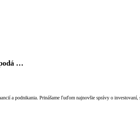
spodá …
ancií a podnikania. Prinášame ľuďom najnovšie správy o investovaní, s