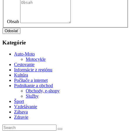
Obsah
Kategórie
Auto-Moto
Motocykle
Cestovanie
Informácie z regiónu
Kultúra
Počítače a internet
Podnikanie a obchod
Obchody, e-shopy
Služby
Šport
Vzdelávanie
Zábava
Zdravie