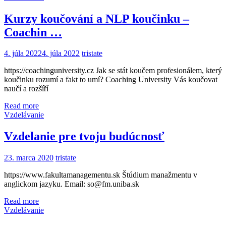
Kurzy koučování a NLP koučinku –
Coachin …
4. júla 2022
4. júla 2022
tristate
https://coachinguniversity.cz Jak se stát koučem profesionálem, který
koučinku rozumí a fakt to umí? Coaching University Vás koučovat
naučí a rozšíří
Read more
Vzdelávanie
Vzdelanie pre tvoju budúcnosť
23. marca 2020
tristate
https://www.fakultamanagementu.sk Štúdium manažmentu v
anglickom jazyku. Email: so@fm.uniba.sk
Read more
Vzdelávanie