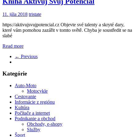
Kniha Aktivuj Svůj Potenciál
11. júla 2018
tristate
https://aktivujsvujpotencial.cz Objevte své talenty a skryté dary,
které vám pomohou zazářit v tomto světě. Chyba je soustředit se na
slabé
Read more
← Previous
Kategórie
Auto-Moto
Motocykle
Cestovanie
Informácie z regiónu
Kultúra
Počítače a internet
Podnikanie a obchod
Obchody, e-shopy
Služby
Šport