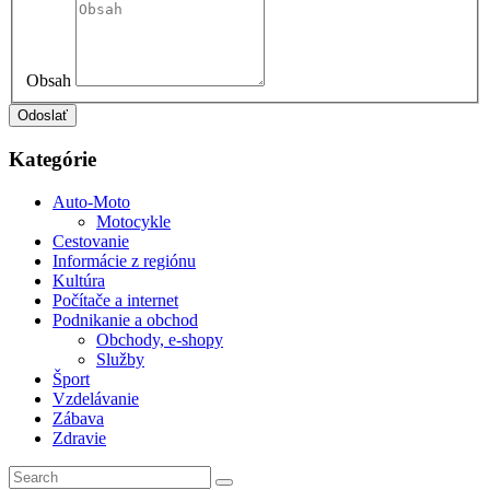
Obsah
Kategórie
Auto-Moto
Motocykle
Cestovanie
Informácie z regiónu
Kultúra
Počítače a internet
Podnikanie a obchod
Obchody, e-shopy
Služby
Šport
Vzdelávanie
Zábava
Zdravie