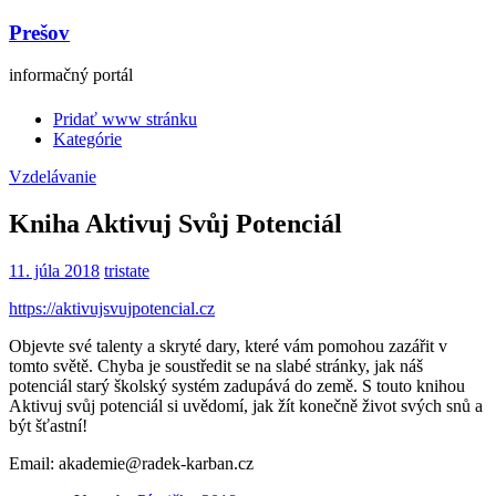
Prešov
informačný portál
Pridať www stránku
Kategórie
Vzdelávanie
Kniha Aktivuj Svůj Potenciál
11. júla 2018
tristate
https://aktivujsvujpotencial.cz
Objevte své talenty a skryté dary, které vám pomohou zazářit v
tomto světě. Chyba je soustředit se na slabé stránky, jak náš
potenciál starý školský systém zadupává do země. S touto knihou
Aktivuj svůj potenciál si uvědomí, jak žít konečně život svých snů a
být šťastní!
Email: akademie@radek-karban.cz