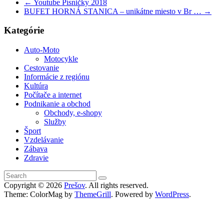
←
Youtube Písničky 2018
BUFET HORNÁ STANICA – unikátne miesto v Br …
→
Kategórie
Auto-Moto
Motocykle
Cestovanie
Informácie z regiónu
Kultúra
Počítače a internet
Podnikanie a obchod
Obchody, e-shopy
Služby
Šport
Vzdelávanie
Zábava
Zdravie
Copyright © 2026
Prešov
. All rights reserved.
Theme: ColorMag by
ThemeGrill
. Powered by
WordPress
.