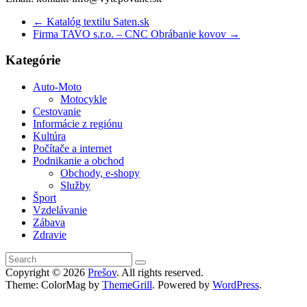
←
Katalóg textilu Saten.sk
Firma TAVO s.r.o. – CNC Obrábanie kovov
→
Kategórie
Auto-Moto
Motocykle
Cestovanie
Informácie z regiónu
Kultúra
Počítače a internet
Podnikanie a obchod
Obchody, e-shopy
Služby
Šport
Vzdelávanie
Zábava
Zdravie
Copyright © 2026
Prešov
. All rights reserved.
Theme: ColorMag by
ThemeGrill
. Powered by
WordPress
.