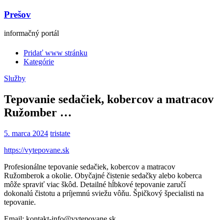
Prešov
informačný portál
Pridať www stránku
Kategórie
Služby
Tepovanie sedačiek, kobercov a matracov
Ružomber …
5. marca 2024
tristate
https://vytepovane.sk
Profesionálne tepovanie sedačiek, kobercov a matracov
Ružomberok a okolie. Obyčajné čistenie sedačky alebo koberca
môže spraviť viac škôd. Detailné hĺbkové tepovanie zaručí
dokonalú čistotu a príjemnú sviežu vôňu. Špičkový špecialisti na
tepovanie.
Email: kontakt-info@vytepovane.sk