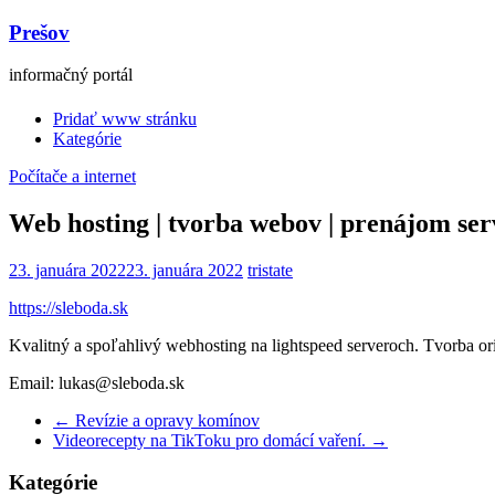
Prešov
informačný portál
Pridať www stránku
Kategórie
Počítače a internet
Web hosting | tvorba webov | prenájom se
23. januára 2022
23. januára 2022
tristate
https://sleboda.sk
Kvalitný a spoľahlivý webhosting na lightspeed serveroch. Tvorba o
Email: lukas@sleboda.sk
←
Revízie a opravy komínov
Videorecepty na TikToku pro domácí vaření.
→
Kategórie