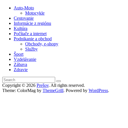
Auto-Moto
Motocykle
Cestovanie
Informácie z regiónu
Kultúra
Počítače a internet
Podnikanie a obchod
Obchody, e-shopy
Služby
Šport
Vzdelávanie
Zábava
Zdravie
Copyright © 2026
Prešov
. All rights reserved.
Theme: ColorMag by
ThemeGrill
. Powered by
WordPress
.