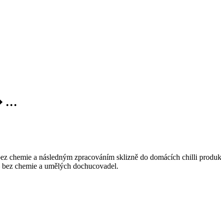
r� …
ez chemie a následným zpracováním sklizně do domácích chilli produktů, 
 – bez chemie a umělých dochucovadel.