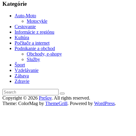
Kategórie
Auto-Moto
Motocykle
Cestovanie
Informácie z regiónu
Kultúra
Počítače a internet
Podnikanie a obchod
Obchody, e-shopy
Služby
Šport
Vzdelávanie
Zábava
Zdravie
Copyright © 2026
Prešov
. All rights reserved.
Theme: ColorMag by
ThemeGrill
. Powered by
WordPress
.