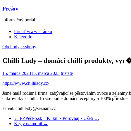
Prešov
informačný portál
Pridať www stránku
Kategórie
Obchody, e-shopy
Chilli Lady – domácí chilli produkty, vy
15. marca 2023
15. marca 2023
tristate
https://www.chillilady.cz/
Jsme malá rodinná firma, zabývající se pěstováním ovoce a zeleniny b
cukrovinky s chilli. To vše podle domácí receptury a 100% přírodně
Email: chillilady@seznam.cz
←
PZPečko.sk – Klikni • Porovnaj • Ušetr …
Kryty na mobil
→