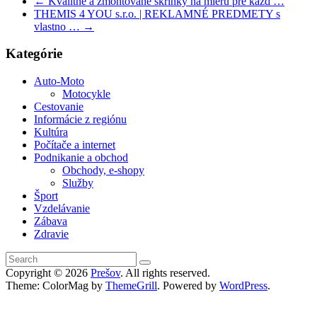
←
Kvalitné a zmontované skrinky na mieru pre každ …
THEMIS 4 YOU s.r.o. | REKLAMNÉ PREDMETY s
vlastno …
→
Kategórie
Auto-Moto
Motocykle
Cestovanie
Informácie z regiónu
Kultúra
Počítače a internet
Podnikanie a obchod
Obchody, e-shopy
Služby
Šport
Vzdelávanie
Zábava
Zdravie
Copyright © 2026
Prešov
. All rights reserved.
Theme: ColorMag by
ThemeGrill
. Powered by
WordPress
.